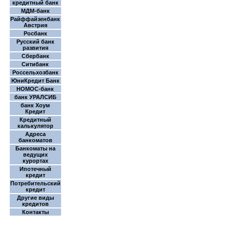
кредитный банк
МДМ-банк
Райффайзенбанк
Австрия
Росбанк
Русский банк
развития
Сбербанк
Ситибанк
Россельхозбанк
ЮниКредит Банк
НОМОС-банк
банк УРАЛСИБ
банк Хоум
Кредит
Кредитный
калькулятор
Адреса
банкоматов
Банкоматы на
ведущих
курортах
Ипотечный
кредит
Потребительский
кредит
Другие виды
кредитов
Контакты