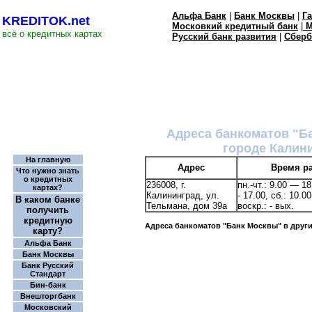
Альфа Банк
|
Банк Москвы
|
Г
KREDITOK.net
Московкий кредитный банк
|
М
всё о кредитных картах
Русский банк развития
|
Сберб
Адреса банкоматов "Б
городе Калин
На главную
Адрес
Время р
Что нужно знать
о кредитных
236008, г.
пн.-чт.: 9.00 — 18
картах?
Калининград, ул.
- 17.00, сб.: 10.00
В каком банке
Тельмана, дом 39а
воскр.: - вых.
получить
кредитную
Адреса банкоматов "Банк Москвы" в друг
карту?
Альфа Банк
Банк Москвы
Банк Русский
Стандарт
Бин-банк
Внешторгбанк
Московский