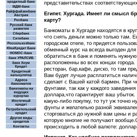
кредитный банк
представительствах соответствующих
МДМ-банк
Райффайзенбанк
Египет. Хургада. Имеет ли смысл б
Австрия
карту?
Росбанк
Русский банк
развития
Банкоматы в Хургаде находятся в кру
Сбербанк
что снять деньги можно только там. Е
Ситибанк
городском отеле, то придется пользов
Россельхозбанк
ЮниКредит Банк
обменный курс на всегда выгоден для
НОМОС-банк
обратиться в банк и поменять нужную
банк УРАЛСИБ
расположенны во всех концах города.
банк Хоум
Кредит
ресторан, бар,кафе, диско, то там пр
Кредитный
Вам будет лучше расплатиться налич
калькулятор
Адреса
сделает с Вашей катой бармен. При 
банкоматов
фунтами, так как у каждого заведения
Банкоматы на
ведущих
доллара,что гарантирует ваш убыток.
курортах
какую-либо покупку, то тут уж точно 
Ипотечный
кредит
фунты и желательно разной эквивален
Потребительский
сторговаться до нужной вам цены и р
кредит
Другие виды
которую многие не получают вообще.
кредитов
происходить в любой валюте: доллар,
Контакты