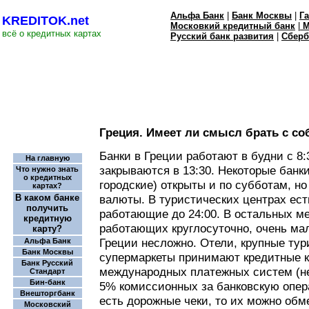
Альфа Банк
|
Банк Москвы
|
Г
KREDITOK.net
Московкий кредитный банк
|
М
всё о кредитных картах
Русский банк развития
|
Сберб
Греция. Имеет ли смысл брать с со
Банки в Греции работают в будни с 8:
На главную
закрываются в 13:30. Некоторые банк
Что нужно знать
о кредитных
городские) открыты и по субботам, но
картах?
В каком банке
валюты. В туристических центрах ест
получить
работающие до 24:00. В остальных м
кредитную
работающих круглосуточно, очень мал
карту?
Греции несложно. Отели, крупные тур
Альфа Банк
Банк Москвы
супермаркеты принимают кредитные к
Банк Русский
международных платежных систем (н
Стандарт
Бин-банк
5% комиссионных за банковскую опера
Внешторгбанк
есть дорожные чеки, то их можно обм
Московский