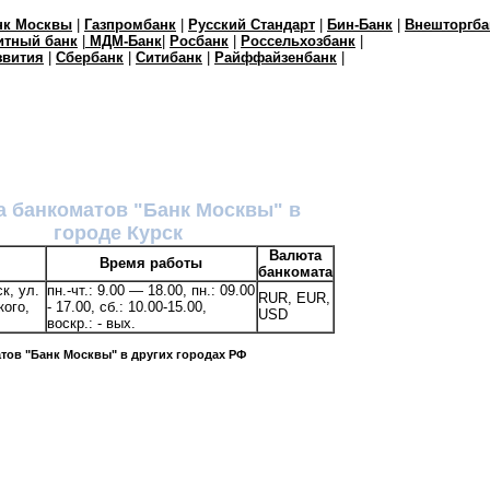
нк Москвы
|
Газпромбанк
|
Русский Стандарт
|
Бин-Банк
|
Внешторгба
итный банк
|
МДМ-Банк
|
Росбанк
|
Россельхозбанк
|
звития
|
Сбербанк
|
Ситибанк
|
Райффайзенбанк
|
а банкоматов "Банк Москвы" в
городе Курск
Валюта
Время работы
банкомата
ск, ул.
пн.-чт.: 9.00 — 18.00, пн.: 09.00
RUR, EUR,
ого,
- 17.00, сб.: 10.00-15.00,
USD
воскр.: - вых.
тов "Банк Москвы" в других городах РФ