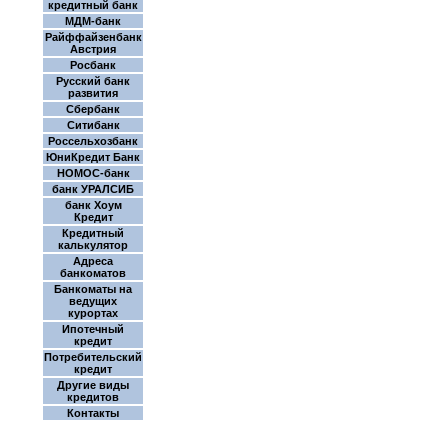
кредитный банк
МДМ-банк
Райффайзенбанк
Австрия
Росбанк
Русский банк
развития
Сбербанк
Ситибанк
Россельхозбанк
ЮниКредит Банк
НОМОС-банк
банк УРАЛСИБ
банк Хоум
Кредит
Кредитный
калькулятор
Адреса
банкоматов
Банкоматы на
ведущих
курортах
Ипотечный
кредит
Потребительский
кредит
Другие виды
кредитов
Контакты