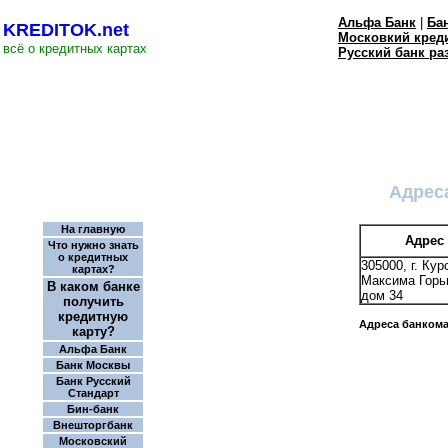
Альфа Банк
|
Ба
KREDITOK.net
Московкий кред
всё о кредитных картах
Русский банк ра
Адрес
На главную
Адрес
Что нужно знать
о кредитных
305000, г. Кур
картах?
Максима Горьк
В каком банке
дом 34
получить
кредитную
Адреса банкома
карту?
Альфа Банк
Банк Москвы
Банк Русский
Стандарт
Бин-банк
Внешторгбанк
Московский