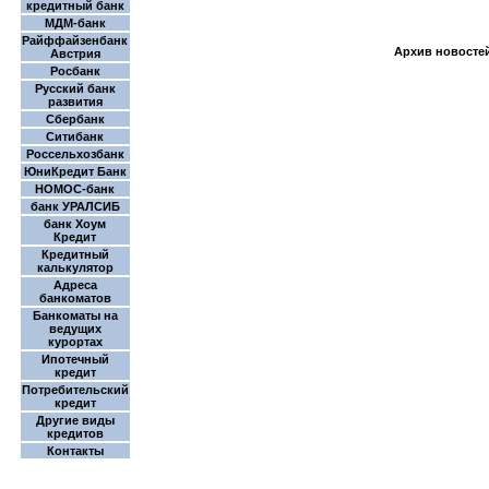
кредитный банк
МДМ-банк
Райффайзенбанк
Архив новосте
Австрия
Росбанк
Русский банк
развития
Сбербанк
Ситибанк
Россельхозбанк
ЮниКредит Банк
НОМОС-банк
банк УРАЛСИБ
банк Хоум
Кредит
Кредитный
калькулятор
Адреса
банкоматов
Банкоматы на
ведущих
курортах
Ипотечный
кредит
Потребительский
кредит
Другие виды
кредитов
Контакты