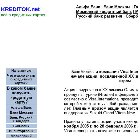
Альфа Банк
|
Банк Москвы
|
Г
KREDITOK.net
Московкий кредитный банк
|
М
всё о кредитных картах
Русский банк развития
|
Сберб
На главную
и компания Visa Inte
Банк Москвы
Что нужно знать
начале акции, посвященной ХХ 
о кредитных
играм
картах?
В каком банке
Акция приурочена к ХХ зимним Олимпи
получить
пройдут в Турине (Италия) в феврале 
кредитную
совместно с Visa International проводи
карту?
которой может стать любой гражданин
Альфа Банк
лет.
Главным призом акции
является
внедорожник Suzuki Grand Vitara New.
Банк Москвы
Банк Русский
Правила участия в акции: участники 
Стандарт
ноября 2005 г. по 28 февраля 2006 г.
Бин-банк
Visa и совершать покупки с ее исполь
Внешторгбанк
Московский