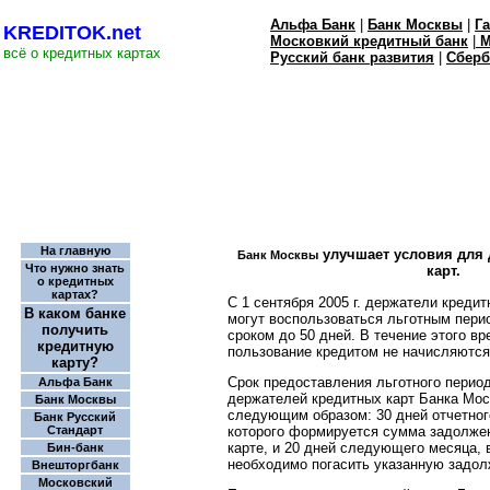
Альфа Банк
|
Банк Москвы
|
Г
KREDITOK.net
Московкий кредитный банк
|
М
всё о кредитных картах
Русский банк развития
|
Сберб
На главную
улучшает условия для 
Банк Москвы
Что нужно знать
карт.
о кредитных
картах?
С 1 сентября 2005 г. держатели креди
В каком банке
могут воспользоваться льготным пери
получить
сроком до 50 дней. В течение этого в
кредитную
пользование кредитом не начисляются
карту?
Срок предоставления льготного перио
Альфа Банк
держателей кредитных карт Банка Мо
Банк Москвы
следующим образом: 30 дней отчетног
Банк Русский
которого формируется сумма задолжен
Стандарт
карте, и 20 дней следующего месяца, 
Бин-банк
необходимо погасить указанную задол
Внешторгбанк
Московский