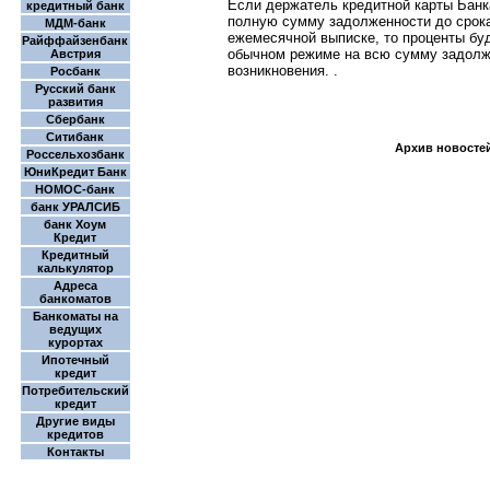
Если держатель кредитной карты Банк
кредитный банк
полную сумму задолженности до срока
МДМ-банк
ежемесячной выписке, то проценты бу
Райффайзенбанк
обычном режиме на всю сумму задолж
Австрия
возникновения. .
Росбанк
Русский банк
развития
Сбербанк
Ситибанк
Архив новосте
Россельхозбанк
ЮниКредит Банк
НОМОС-банк
банк УРАЛСИБ
банк Хоум
Кредит
Кредитный
калькулятор
Адреса
банкоматов
Банкоматы на
ведущих
курортах
Ипотечный
кредит
Потребительский
кредит
Другие виды
кредитов
Контакты